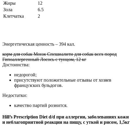
Жиры
12
Зола
6.5
Клетчатка
2
Энергетическая ценность – 394 кал.
корм для собак Монж Спешиалити для собак всех пород
Гипоаллергенный Лосось с тунцом, 12 кг
Достоинства:
недорогой;
присутствуют положительные отзывы от хозяев
французских бульдогов.
Недостатки:
качество партий рознится.
Нill’s Prescription Diet d/d при аллергии, заболеваниях кожи
и неблагоприятной реакции на пищу, с уткой и рисом, 1,5кг