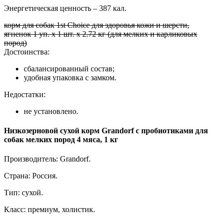
Энергетическая ценность – 387 кал.
корм для собак 1st Choice для здоровья кожи и шерсти,
ягненок 1 уп. х 1 шт. х 2.72 кг (для мелких и карликовых
пород)
Достоинства:
сбалансированный состав;
удобная упаковка с замком.
Недостатки:
не установлено.
Низкозерновой сухой корм Grandorf с пробиотиками для
собак мелких пород 4 мяса, 1 кг
Производитель: Grandorf.
Страна: Россия.
Тип: сухой.
Класс: премиум, холистик.