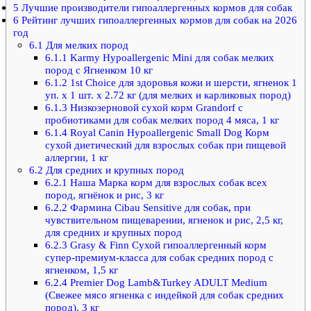
5
Лучшие производители гипоаллергенных кормов для собак
6
Рейтинг лучших гипоаллергенных кормов для собак на 2026
год
6.1
Для мелких пород
6.1.1
Karmy Hypoallergenic Mini для собак мелких
пород с Ягненком 10 кг
6.1.2
1st Choice для здоровья кожи и шерсти, ягненок 1
уп. х 1 шт. х 2.72 кг (для мелких и карликовых пород)
6.1.3
Низкозерновой сухой корм Grandorf с
пробиотиками для собак мелких пород 4 мяса, 1 кг
6.1.4
Royal Canin Hypoallergenic Small Dog Корм
сухой диетический для взрослых собак при пищевой
аллергии, 1 кг
6.2
Для средних и крупных пород
6.2.1
Наша Марка корм для взрослых собак всех
пород, ягнёнок и рис, 3 кг
6.2.2
Фармина Cibau Sensitive для собак, при
чувствительном пищеварении, ягненок и рис, 2,5 кг,
для средних и крупных пород
6.2.3
Grasy & Finn Сухой гипоаллергенный корм
супер-премиум-класса для собак средних пород с
ягненком, 1,5 кг
6.2.4
Premier Dog Lamb&Turkey ADULT Medium
(Свежее мясо ягненка с индейкой для собак средних
пород), 3 кг