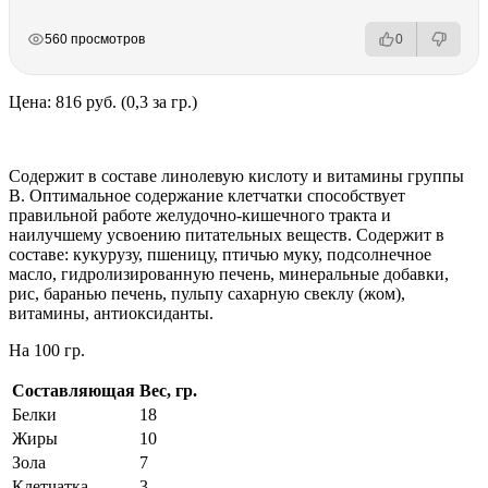
РЕКЛАМА
РЕКЛАМА
РЕКЛАМА
560 просмотров
0
Цена: 816 руб. (0,3 за гр.)
Содержит в составе линолевую кислоту и витамины группы
В. Оптимальное содержание клетчатки способствует
правильной работе желудочно-кишечного тракта и
наилучшему усвоению питательных веществ. Содержит в
составе: кукурузу, пшеницу, птичью муку, подсолнечное
масло, гидролизированную печень, минеральные добавки,
рис, баранью печень, пульпу сахарную свеклу (жом),
витамины, антиоксиданты.
На 100 гр.
Составляющая
Вес, гр.
Белки
18
Жиры
10
Зола
7
Клетчатка
3