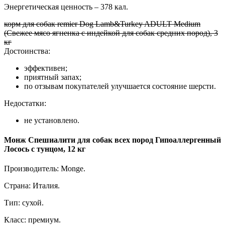
Энергетическая ценность – 378 кал.
корм для собак remier Dog Lamb&Turkey ADULT Medium
(Свежее мясо ягненка с индейкой для собак средних пород), 3
кг
Достоинства:
эффективен;
приятный запах;
по отзывам покупателей улучшается состояние шерсти.
Недостатки:
не установлено.
Монж Спешиалити для собак всех пород Гипоаллергенный
Лосось с тунцом, 12 кг
Производитель: Monge.
Страна: Италия.
Тип: сухой.
Класс: премиум.