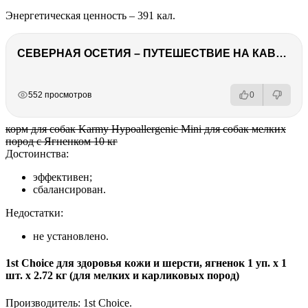
Энергетическая ценность – 391 кал.
СЕВЕРНАЯ ОСЕТИЯ – ПУТЕШЕСТВИЕ НА КАВКАЗ часть 4
РЕКЛАМА
РЕКЛАМА
РЕКЛАМА
552 просмотров
0
корм для собак Karmy Hypoallergenic Mini для собак мелких
пород с Ягненком 10 кг
Достоинства:
эффективен;
сбалансирован.
Недостатки:
не установлено.
1st Choice для здоровья кожи и шерсти, ягненок 1 уп. х 1
шт. х 2.72 кг (для мелких и карликовых пород)
Производитель: 1st Choice.