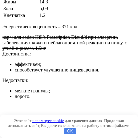
Жиры
14.3
Зола
5,09
Клетчатка
1.2
Энергетическая ценность – 371 кал.
корм для собак Нill’s Prescription Diet d/d при аллергии,
заболеваниях кожи и неблагоприятной реакции на пищу, с
уткой и рисом, 1,5кг
Достоинства:
эффективен;
способствует улучшению пищеварения.
Недостатки:
мелкие гранулы;
дорого.
Этот сайт
использует cookie
для хранения данных. Продолжая
Аллергия у щенков
использовать сайт, Вы даете свое согласие на работу с этими файлами.
OK
Редко встречается ранее 6 месяцев. Учитывая возраст, лечение