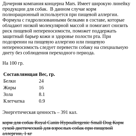
Дочерняя компания концерна Mars. Имеет широкую линейку
продукции для собак. В данном случае корм
полнорационный используется при пищевой аллергии.
Формула с гидролизованными белками в составе, которые
обладают низкой молекулярной массой и помогают снизить
риск пищевой непереносимости, поможет поддержать
защитный барьер кожи и здоровье полости рта. При
подозрении на пищевую аллергию или пищевую
непереносимость следует перевести собаку на специальную
диету без соблюдения переходного периода.
На 100 гр.
Составляющая
Вес, гр.
Белки
24
Жиры
16
Зола
8.1
Клетчатка
0.9
Энергетическая ценность – 391 кал.
корм для собак Royal Canin Hypoallergenic Small Dog Корм
сухой диетический для взрослых собак при пищевой
аллергии, 1 кг