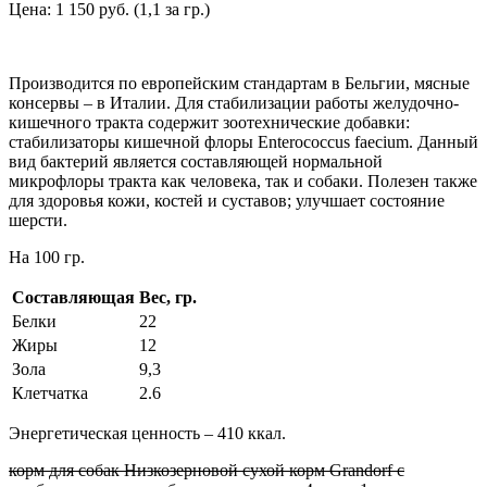
Цена: 1 150 руб. (1,1 за гр.)
Производится по европейским стандартам в Бельгии, мясные
консервы – в Италии. Для стабилизации работы желудочно-
кишечного тракта содержит зоотехнические добавки:
стабилизаторы кишечной флоры Enterococcus faecium. Данный
вид бактерий является составляющей нормальной
микрофлоры тракта как человека, так и собаки. Полезен также
для здоровья кожи, костей и суставов; улучшает состояние
шерсти.
На 100 гр.
Составляющая
Вес, гр.
Белки
22
Жиры
12
Зола
9,3
Клетчатка
2.6
Энергетическая ценность – 410 ккал.
корм для собак Низкозерновой сухой корм Grandorf с