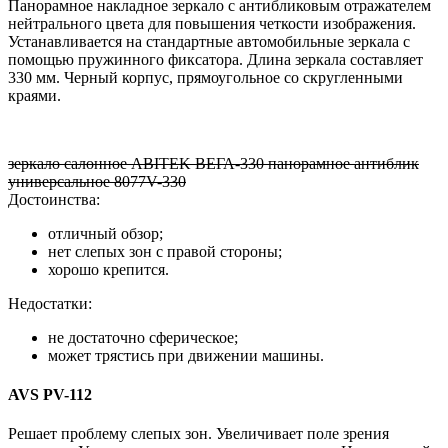
Панорамное накладное зеркало с антибликовым отражателем
нейтрального цвета для повышения четкости изображения.
Устанавливается на стандартные автомобильные зеркала с
помощью пружинного фиксатора. Длина зеркала составляет
330 мм. Черный корпус, прямоугольное со скругленными
краями.
зеркало салонное ABITEK ВЕГА-330 панорамное антиблик
универсальное 8077V-330
Достоинства:
отличный обзор;
нет слепых зон с правой стороны;
хорошо крепится.
Недостатки:
не достаточно сферическое;
может трястись при движении машины.
AVS PV-112
Решает проблему слепых зон. Увеличивает поле зрения