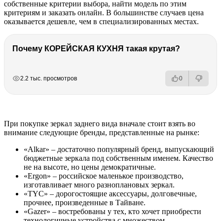
собственные критерии выбора, найти модель по этим
критериям и заказать онлайн. В большинстве случаев цена
оказывается дешевле, чем в специализированных местах.
Почему КОРЕЙСКАЯ КУХНЯ такая крутая?
РЕКЛАМА
РЕКЛАМА
РЕКЛАМА
2.2 тыс. просмотров
0
При покупке зеркал заднего вида вначале стоит взять во
внимание следующие бренды, представленные на рынке:
«Alkar» – достаточно популярный бренд, выпускающий
бюджетные зеркала под собственным именем. Качество
не на высоте, но цены демократичные.
«Ergon» – российское маленькое производство,
изготавливает много разноплановых зеркал.
«TYC» – дорогостоящие аксессуары, долговечные,
прочнее, произведенные в Тайване.
«Gazer» – востребованы у тех, кто хочет приобрести
технологичные устройства с множеством