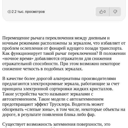
РЕКЛАМА
РЕКЛАМА
РЕКЛАМА
РЕКЛАМА
2.2 тыс. просмотров
0
Перемещение рычага переключения между дневным и
ночным режимами расположены за зеркалом, что избавляет от
проблем ослепления от фонарей идущего позади транспорта.
Как функционирует такой рычаг переключения? В положении
«ночное время» добавляются отражатели для снижения
отражательной способности. При этом возможно некоторое
снижение четкость в подобных зеркалах.
В качестве более дорогой альтернативы производителями
предлагаются электрохромные зеркала, работающие за счет
принципа электронной сортировки жидких кристаллов.
Такие устройства часто называют зеркалами с
автозатемнением. Такие модели с автозатемнением
предотвращают эффект Трусклера. Водитель может
обозревать «слепые зоны», в том числе, некоторые объекты на
дороге, в результате появления блика либо фар.
Существует возможность затемнения поверхности, это