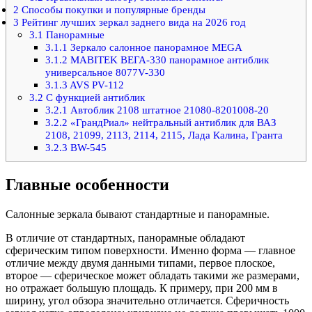
2
Способы покупки и популярные бренды
3
Рейтинг лучших зеркал заднего вида на 2026 год
3.1
Панорамные
3.1.1
Зеркало салонное панорамное MEGA
3.1.2
MABITEK ВЕГА-330 панорамное антиблик
универсальное 8077V-330
3.1.3
AVS PV-112
3.2
С функцией антиблик
3.2.1
Автоблик 2108 штатное 21080-8201008-20
3.2.2
«ГрандРиал» нейтральный антиблик для ВАЗ
2108, 21099, 2113, 2114, 2115, Лада Калина, Гранта
3.2.3
BW-545
Главные особенности
Салонные зеркала бывают стандартные и панорамные.
В отличие от стандартных, панорамные обладают
сферическим типом поверхности. Именно форма — главное
отличие между двумя данными типами, первое плоское,
второе — сферическое может обладать такими же размерами,
но отражает большую площадь. К примеру, при 200 мм в
ширину, угол обзора значительно отличается. Сферичность