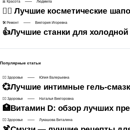
🎀 Красота
Людмила
🙆‍♀️ Лучшие косметические шап
🛠️ Ремонт
Виктория Игоревна
👍Лучшие станки для холодной 
Популярные статьи
👩‍⚕ Здоровье
Юлия Валерьевна
💞Лучшие интимные гель-смазки
👩‍⚕ Здоровье
Наталья Викторовна
🏥Витамин D: обзор лучших пре
👩‍⚕ Здоровье
Лукашова Виталина
🍹Смузи — лучшие рецепты дл