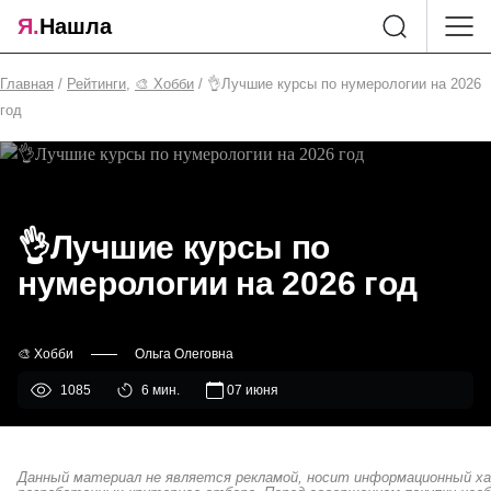
Я.
Нашла
Главная
/
Рейтинги
,
🎨 Хобби
/ 👌Лучшие курсы по нумерологии на 2026
год
👌Лучшие курсы по
нумерологии на 2026 год
🎨 Хобби
Ольга Олеговна
1085
6 мин.
07 июня
Данный материал не является рекламой, носит информационный хар