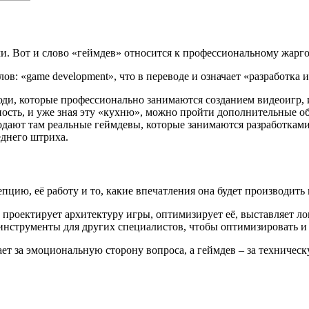
. Вот и слово «геймдев» относится к профессиональному жарго
в: «game development», что в переводе и означает «разработка и
Люди, которые профессионально занимаются созданием видеоигр, 
сть, и уже зная эту «кухню», можно пройти дополнительные об
дают там реальные геймдевы, которые занимаются разработками
еднего штриха.
пцию, её работу и то, какие впечатления она будет производить 
, проектирует архитектуру игры, оптимизирует её, выставляет л
е инструменты для других специалистов, чтобы оптимизировать и 
ает за эмоциональную сторону вопроса, а геймдев – за техническ