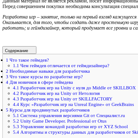
Данный материал не является рекламой, носит информационный
Перед совершением покупки необходима консультация специал
Разработка игр – занятие, только на первый взгляд кажущеес
Оказывается, для того, чтобы создать даже простенькую игру
работать; и геймдизайнер, который продумает все уровни и са
Содержание
1
Что такое геймдев?
1.1
Чем геймдев отличается от геймдизайнера?
2
Необходимые навыки для разработчика
3
Что такое курсы по разработке игр?
4
Для новичков в сфере геймдева
4.1
Разработчик игр на Unity с нуля до Middle от SKILLBOX
4.2
Разработчик игр на Unity от Нетология
4.3
Разработчик игр на Unity от SKILLFACTORY
4.4
Курс «Разработчик игр на Unreal Engine» от GeekBrains
5
Курсы для продвинутых разработчиков
5.1
Система управления версиями Git от Специалист.ru
5.2
Unity Game Developer. Professional от Otus
5.3
Управление командой разработки игр от XYZ School
5.4
Алгоритмы и структуры данных для разработчиков от Ski