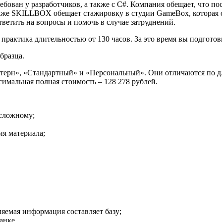
ребован у разработчиков, а также с C#. Компания обещает, что п
Также SKILLBOX обещает стажировку в студии GameBox, которая 
ответить на вопросы и помочь в случае затруднений.
 практика длительностью от 130 часов. За это время вы подготов
бразца.
кстерн», «Стандартный» и «Персональный». Они отличаются по д
симальная полная стоимость – 128 278 рублей.
 сложному;
ия материала;
ляемая информация составляет базу;
анке.