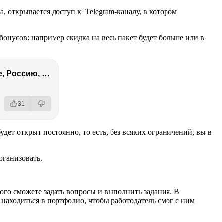
, открывается доступ к Telegram-каналу, в котором
онусов: например скидка на весь пакет будет больше или в
Ирина Винер – про Кабаеву, Путина, страх войны, политику в спорте, Россию, гимнасток и деньги
31
удет открыт постоянно, то есть, без всяких ограничений, вы в
рганизовать.
ого сможете задать вопросы и выполнить задания. В
находиться в портфолио, чтобы работодатель смог с ним