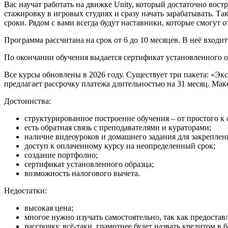
Вас научат работать на движке Unity, который достаточно вост
стажировку в игровых студиях и сразу начать зарабатывать. 
сроки. Рядом с вами всегда будут наставники, которые смогут 
Программа рассчитана на срок от 6 до 10 месяцев. В неё входит
По окончании обучения выдается сертификат установленного о
Все курсы обновлены в 2026 году. Существует три пакета: «Э
предлагает рассрочку платежа длительностью на 31 месяц. Мак
Достоинства:
структурированное построение обучения – от простого к
есть обратная связь с преподавателями и кураторами;
наличие видеоуроков и домашнего задания для закреплен
доступ к оплаченному курсу на неопределенный срок;
создание портфолио;
сертификат установленного образца;
возможность налогового вычета.
Недостатки:
высокая цена;
многое нужно изучать самостоятельно, так как предостав
рассрочку, всё-таки, грамотнее будет назвать кредитом в б