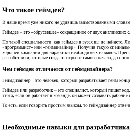
Что такое геймдев?
В наше время уже никого не удивишь заимствованными словами
Геймдев – это «обрусевшее» сокращенное от двух английских сло
Но такой специальности, как геймдев в вузах вы не найдете. 
«программист» или «геймдизайнер». Получив такую специально
хорошей компании для наработки необходимых навыков. Препо
разработчики, которые создают игры от самого начала, до посл
Чем геймдев отличается от геймдизайнера?
Геймдизайнер – это человек, который разрабатывает гейм-конце
Геймдев или разработчик – это специалист, который пишет код
этого, если он работает в команде, он может создавать рабочи
То есть, если говорить простым языком, то геймдизайнер отвеч
Необходимые навыки для разработчика