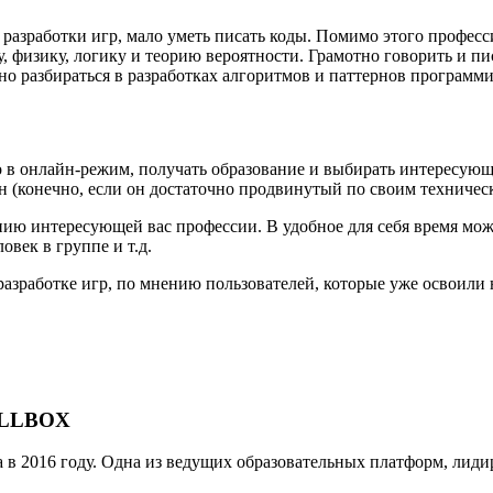
 разработки игр, мало уметь писать коды. Помимо этого профес
, физику, логику и теорию вероятности. Грамотно говорить и пи
о разбираться в разработках алгоритмов и паттернов программ
ло в онлайн-режим, получать образование и выбирать интересующ
он (конечно, если он достаточно продвинутый по своим техниче
ю интересующей вас профессии. В удобное для себя время можн
овек в группе и т.д.
азработке игр, по мнению пользователей, которые уже освоили 
KILLBOX
 в 2016 году. Одна из ведущих образовательных платформ, лид