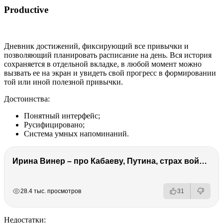
Productive
Дневник достижений, фиксирующий все привычки и
позволяющий планировать расписание на день. Вся история
сохраняется в отдельной вкладке, в любой момент можно
вызвать ее на экран и увидеть свой прогресс в формировании
той или иной полезной привычки.
Достоинства:
Понятный интерфейс;
Русифицировано;
Система умных напоминаний.
Ирина Винер – про Кабаеву, Путина, страх войны, политику в спорте, Россию, гимнасток и деньги
РЕКЛАМА
РЕКЛАМА
РЕКЛАМА
28.4 тыс. просмотров
31
Недостатки: