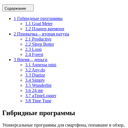
Содержание
1
Гибридные программы
1.1
Goal Meter
1.2
Планер времени
2
Привычка – вторая натура
2.1
Productive
2.2
Sleep Better
2.3
Loop
2.4
Forest
3
Время – деньги
3.1
Agnessa mini
3.2
Any.do
3.3
Diarize
3.4
Simply
3.5
Wunderlist
3.6
24 me
3.7
aTimeLogger
3.8
Time Tune
Гибридные программы
Универсальные программы для смартфона, попавшие в обзор,