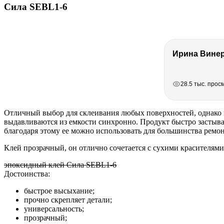
Сила SEBL1-6
РЕКЛАМА
РЕКЛАМА
РЕКЛАМА
РЕКЛАМА
28.5 тыс. прос
Отличный выбор для склеивания любых поверхностей, однако п
выдавливаются из емкости синхронно. Продукт быстро застыва
благодаря этому ее можно использовать для большинства ремон
Клей прозрачный, он отлично сочетается с сухими красителями,
эпоксидный клей Сила SEBL1-6
Достоинства:
быстрое высыхание;
прочно скрепляет детали;
универсальность;
прозрачный;