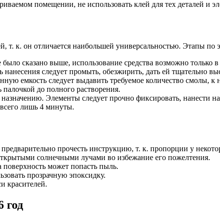
риваемом помещении, не использовать клей для тех деталей и эл
, т. к. он отличается наибольшей универсальностью. Этапы по 
е было сказано выше, использование средства возможно только
ь нанесения следует промыть, обезжирить, дать ей тщательно вы
нную емкость следует выдавить требуемое количество смолы, к н
ь палочкой до полного растворения.
значению. Элементы следует прочно фиксировать, нанести на ни
 всего лишь 4 минуты.
предварительно прочесть инструкцию, т. к. пропорции у некото
 открытыми солнечными лучами во избежание его пожелтения.
а поверхность может попасть пыль.
ьзовать прозрачную эпоксидку.
и красителей.
 год