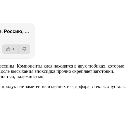
Ирина Винер – про Кабаеву, Путина, страх войны, политику в спорте, Россию, гимнасток и деньги
31
есины. Компоненты клея находятся в двух тюбиках, которые
После высыхания эпоксидка прочно скрепляет заготовки,
чностью, надежностью.
продукт не заметен на изделиях из фарфора, стекла, хрусталя.