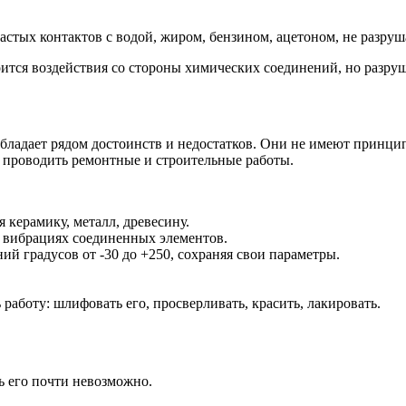
частых контактов с водой, жиром, бензином, ацетоном, не разру
оится воздействия со стороны химических соединений, но разруш
обладает рядом достоинств и недостатков. Они не имеют принци
т проводить ремонтные и строительные работы.
 керамику, металл, древесину.
и вибрациях соединенных элементов.
ий градусов от -30 до +250, сохраняя свои параметры.
работу: шлифовать его, просверливать, красить, лакировать.
ь его почти невозможно.